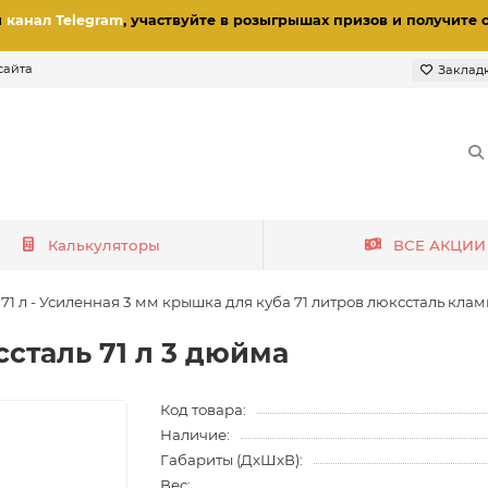
и
канал Telegram
, участвуйте в розыгрышах призов
и получите 
сайта
Заклад
Калькуляторы
ВСЕ АКЦИИ
71 л - Усиленная 3 мм крышка для куба 71 литров люкссталь кл
сталь 71 л 3 дюйма
Код товара:
Наличие:
Габариты (ДхШхВ):
Вес: