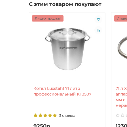
С этим товаром покупают
Лидер продаж!
Лидер
Котел Luxstahl 71 литр
71 л 
профессиональный КТ3507
аппар
мм с
нерж
3 отзыва
9250р.
1230