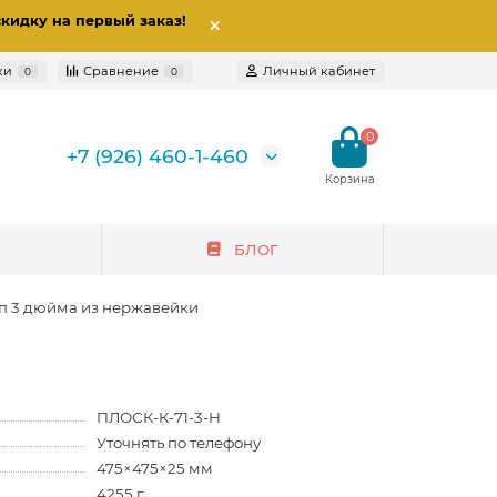
скидку на первый заказ
!
ки
Сравнение
Личный кабинет
0
0
0
+7 (926) 460-1-460
БЛОГ
амп 3 дюйма из нержавейки
ПЛОСК-К-71-3-Н
Уточнять по телефону
475×475×25 мм
4255 г