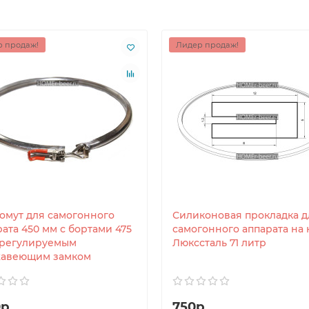
 продаж!
Лидер продаж!
Хомут для самогонного
Силиконовая прокладка д
ата 450 мм с бортами 475
самогонного аппарата на 
 регулируемым
Люкссталь 71 литр
авеющим замком
р.
750р.