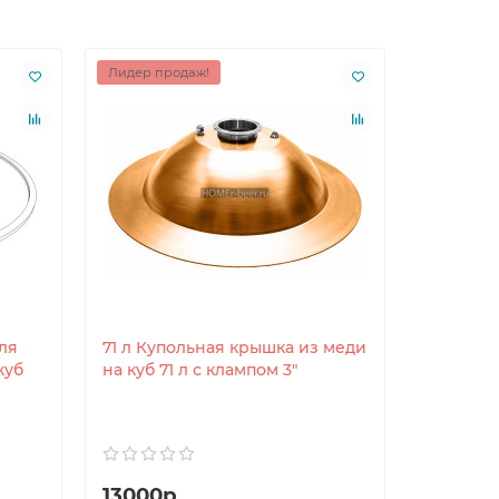
Лидер продаж!
Лидер пр
ля
71 л Купольная крышка из меди
71 л - К
куб
на куб 71 л с клампом 3"
крышка 
71 (100)
кламп 3
13000р.
5300р.