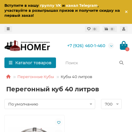
Вступите в нашу
группу VK
и
канал Telegram
,
участвуйте в розыгрышах призов
и получите скидку на
первый заказ
!
0
0
+7 (926) 460-1-460
0
Каталог товаров
Перегонные Кубы
Кубы 40 литров
Перегонный куб 40 литров