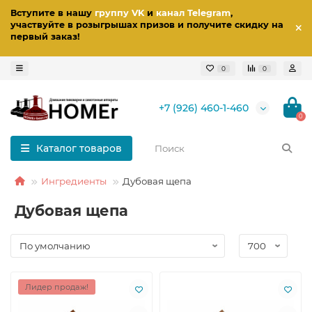
Вступите в нашу
группу VK
и
канал Telegram
,
участвуйте в розыгрышах призов
и получите скидку на
первый заказ
!
0
0
+7 (926) 460-1-460
0
Каталог товаров
Ингредиенты
Дубовая щепа
Дубовая щепа
Лидер продаж!