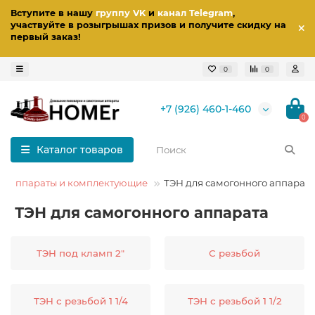
Вступите в нашу
группу VK
и
канал Telegram
,
участвуйте в розыгрышах призов
и получите скидку на
первый заказ
!
0
0
+7 (926) 460-1-460
0
Каталог товаров
е аппараты и комплектующие
ТЭН для самогонного аппарата
ТЭН для самогонного аппарата
ТЭН под кламп 2"
С резьбой
ТЭН с резьбой 1 1/4
ТЭН с резьбой 1 1/2