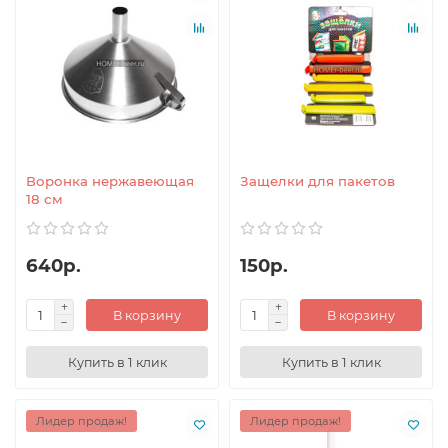
Воронка нержавеющая
Защелки для пакетов
18 см
640р.
150р.
В корзину
В корзину
Купить в 1 клик
Купить в 1 клик
Лидер продаж!
Лидер продаж!