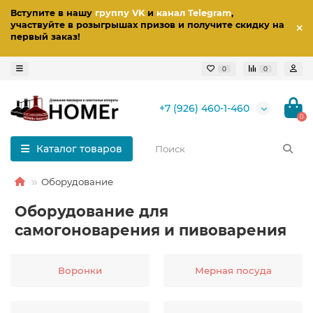
Вступите в нашу
группу VK
и
канал Telegram
,
участвуйте в розыгрышах призов
и получите скидку на
первый заказ
!
0
0
+7 (926) 460-1-460
0
Каталог товаров
Оборудование
Оборудование для
самогоноварения и пивоварения
Воронки
Мерная посуда