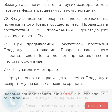
обмену на аналогичный товар других размера, формы,
габарита, фасона, расцветки или комплектации».
7.8. В случае возврата Товара ненадлежащего качества,
приемка такого Товара осуществляется Продавцом в
соответствии с положениями действующего
законодательства РФ.
7.9. При предъявлении Покупателем претензии
Продавцу в отношении Товара ненадлежащего
качества, такой Товар должен предоставляться в
чистом и сухом виде.
7.10. Покупатель имеет право:
• вернуть товар ненадлежащего качества Продавцу с
возвратом уплаченных денежных средств;
• заменить бракованную часть товара ненадлежащего
Продолжая пользоваться сайтом, я даю
согласие
на использование
качества на аналогичную без пересчета цены;
файлов cookie.
• заменить бракованную часть товара ненадлежащего
Принимаю
качества на другой товар с пересчетом цены.