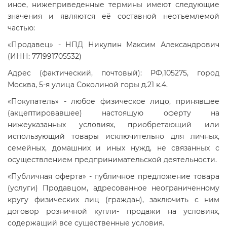
иное, нижеприведенные термины имеют следующие
значения и являются её составной неотъемлемой
частью:
«Продавец» - НПД Никулин Максим Александрович
(ИНН: 771991705532)
Адрес (фактический, почтовый): РФ,105275, город
Москва, 5-я улица Соколиной горы д.21 к.4.
«Покупатель» - любое физическое лицо, принявшее
(акцептировавшее) настоящую оферту на
нижеуказанных условиях, приобретающий или
использующий товары исключительно для личных,
семейных, домашних и иных нужд, не связанных с
осуществлением предпринимательской деятельности.
«Публичная оферта» - публичное предложение товара
(услуги) Продавцом, адресованное неограниченному
кругу физических лиц (граждан), заключить с ним
договор розничной купли- продажи на условиях,
содержащий все существенные условия.