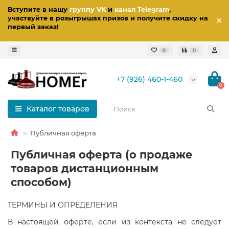
Вступите в нашу
группу VK
и
канал Telegram
,
участвуйте в розыгрышах призов
и получите скидку на
первый заказ
!
0
0
+7 (926) 460-1-460
0
Каталог товаров
Публичная оферта
Публичная оферта (о продаже
товаров дистанционным
способом)
ТЕРМИНЫ И ОПРЕДЕЛЕНИЯ
В настоящей оферте, если из контекста не следует