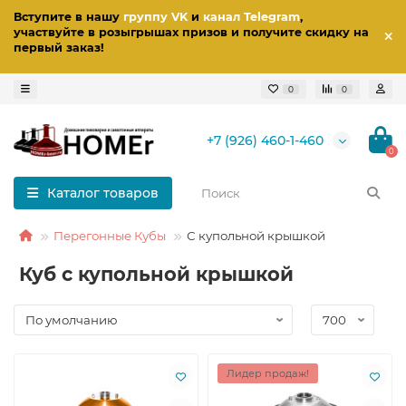
Вступите в нашу
группу VK
и
канал Telegram
,
участвуйте в розыгрышах призов
и получите скидку на
первый заказ
!
0
0
+7 (926) 460-1-460
0
Каталог товаров
Перегонные Кубы
С купольной крышкой
Куб с купольной крышкой
Лидер продаж!