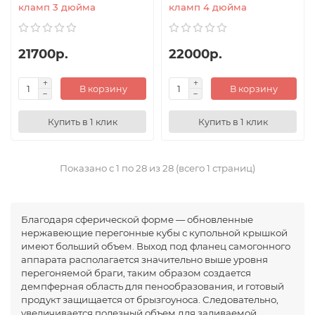
кламп 3 дюйма
кламп 4 дюйма
21700р.
22000р.
В корзину
В корзину
Купить в 1 клик
Купить в 1 клик
Показано с 1 по 28 из 28 (всего 1 страниц)
Благодаря сферической форме — обновленные
нержавеющие перегонные кубы с купольной крышкой
имеют больший объем. Выход под фланец самогонного
аппарата располагается значительно выше уровня
перегоняемой браги, таким образом создается
демпферная область для пенообразования, и готовый
продукт защищается от брызгоуноса. Следовательно,
увеличивается полезный объем для заливаемой