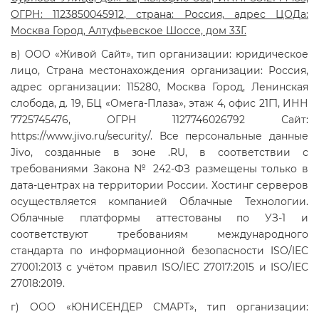
ОГРН: 1123850045912, страна: Россия, адрес ЦОДа:
Москва Город, Алтуфьевское Шоссе, дом 33Г.
в) OOO «Живой Сайт», тип организации: юридическое
лицо, Страна местонахождения организации: Россия,
адрес организации: 115280, Москва Город, Ленинская
слобода, д. 19, БЦ «Омега-Плаза», этаж 4, офис 21Г1, ИНН
7725745476, ОГРН 1127746026792 Сайт:
https://www.jivo.ru/security/. Все персональные данные
Jivo, созданные в зоне .RU, в соответствии с
требованиями Закона № 242-ФЗ размещены только в
дата-центрах на территории России. Хостинг серверов
осуществляется компанией Облачные Технологии.
Облачные платформы аттестованы по УЗ-1 и
соответствуют требованиям международного
стандарта по информационной безопасности ISO/IEC
27001:2013 с учётом правил ISO/IEC 27017:2015 и ISO/IEC
27018:2019.
г) ООО «ЮНИСЕНДЕР СМАРТ», тип организации: