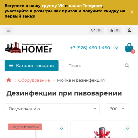
Вступите в нашу
группу VK
и
канал Telegram
,
участвуйте в розыгрышах призов
и получите скидку на
первый заказ
!
0
0
+7 (926) 460-1-460
0
Каталог товаров
Оборудование
Мойка и дезинфекция
Дезинфекции при пивоварении
Лидер продаж!