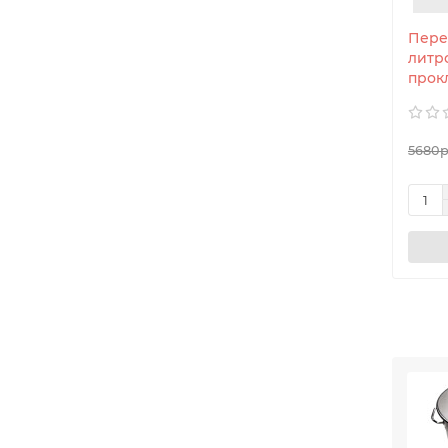
Пере
литро
прок
5680р