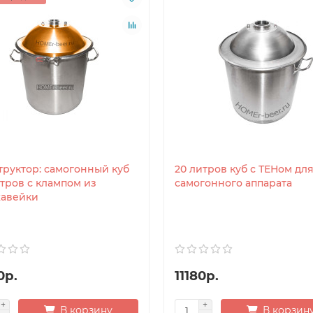
труктор: самогонный куб
20 литров куб с ТЕНом дл
итров с клампом из
самогонного аппарата
авейки
0р.
11180р.
В корзину
В корзин