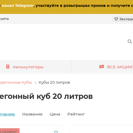
и
канал Telegram
, участвуйте в розыгрышах призов
и получите 
сайта
Заклад
Калькуляторы
ВСЕ АКЦИИ
регонные Кубы
Кубы 20 литров
егонный куб 20 литров
лчанию
Название
Цена
Рейтинг
 продаж!