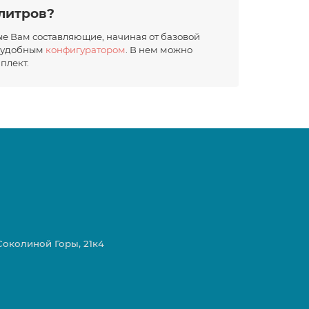
 литров?
ые Вам составляющие, начиная от базовой
ь удобным
конфигуратором
. В нем можно
плект.
 Соколиной Горы, 21к4