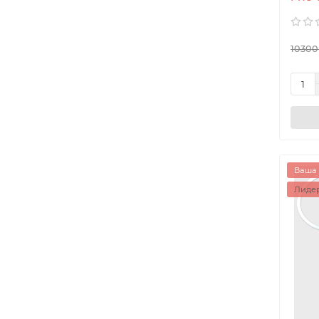
10300
Ваша 
Лидер