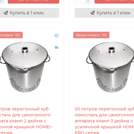
щее кольцо 37л для куба
Армирующее кольцо 37л для куб
Купить в 1 клик
Купить в 1 клик
скидка: -2%
Ваша скидка: -2%
итров перегонный куб
20 литров перегонный ку
сталь для самогонного
люкссталь для самогонно
рата кламп 2 дюйма с
аппарата кламп 3 дюйма с
енной крышкой HOMEr-
усиленной крышкой HOME
серия
PRO серия