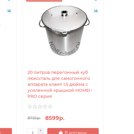
я
20 литров перегонный куб
люкссталь для самогонного
аппарата кламп 1.5 дюйма с
усиленной крышкой HOMEr-
PRO серия
8599р.
8730р.
у
В корзину