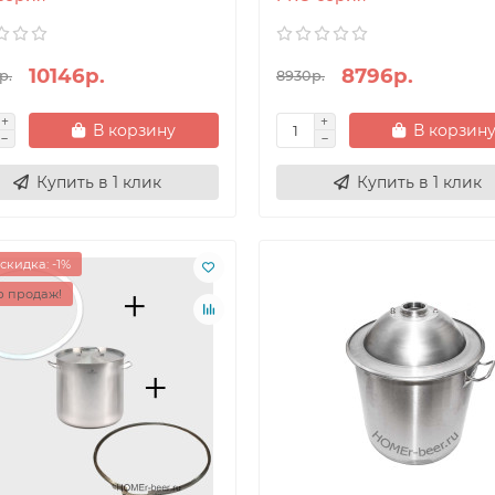
10146р.
8796р.
р.
8930р.
В корзину
В корзин
Купить в 1 клик
Купить в 1 клик
скидка: -1%
 продаж!