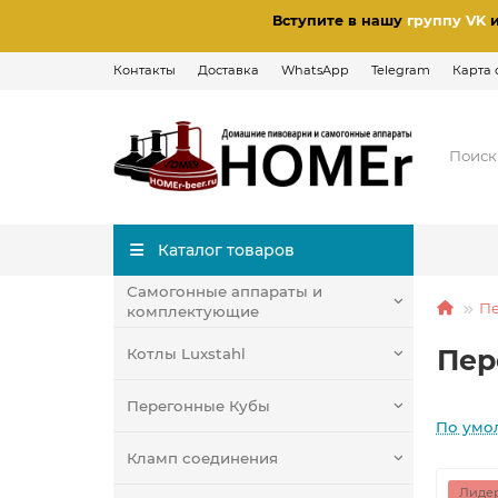
Вступите в нашу
группу VK
Контакты
Доставка
WhatsApp
Telegram
Карта 
Каталог товаров
Самогонные аппараты и
Пе
комплектующие
Пер
Котлы Luxstahl
Перегонные Кубы
По умо
Кламп соединения
Лидер