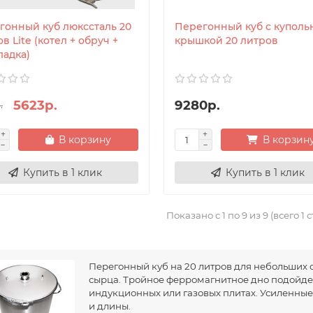
гонный куб люкссталь 20
Перегонный куб с куполь
в Lite (котел + обруч +
крышкой 20 литров
ладка)
5623р.
9280р.
.
В корзину
В корзин
Купить в 1 клик
Купить в 1 клик
Показано с 1 по 9 из 9 (всего 1 
Перегонный куб на 20 литров для небольших 
сырца. Тройное ферромагнитное дно подойде
индукционных или газовых плитах. Усиленны
и длины.