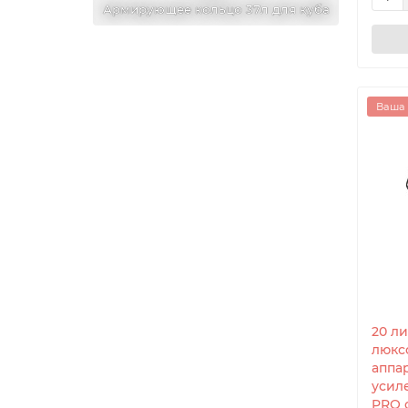
37л для куба
Армирующее кольцо 37л для куба
Армирую
Ваша 
20 л
люкс
аппа
усил
PRO 