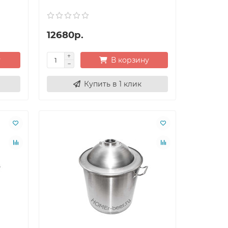
12680р.
у
В корзину
Купить в 1 клик