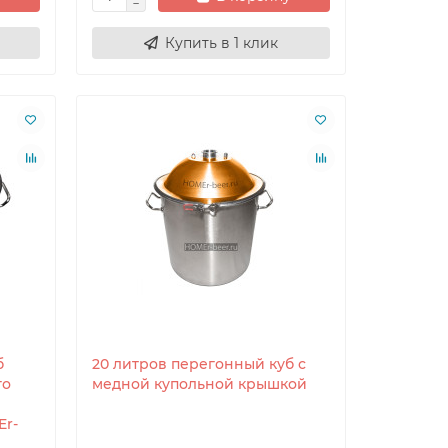
а
Купить в 1 клик
б
20 литров перегонный куб с
го
медной купольной крышкой
r-