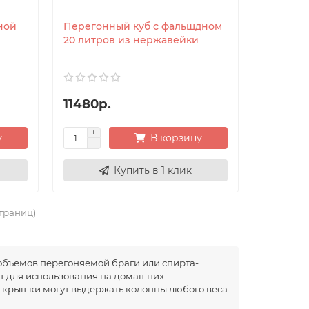
ной
Перегонный куб с фальшдном
20 литров из нержавейки
11480р.
у
В корзину
Купить в 1 клик
страниц)
объемов перегоняемой браги или спирта-
т для использования на домашних
е крышки могут выдержать колонны любого веса