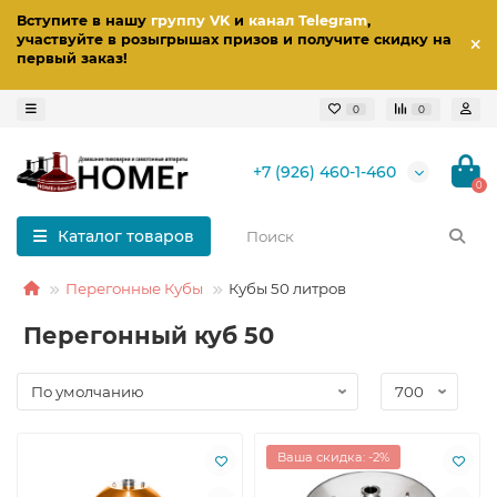
Вступите в нашу
группу VK
и
канал Telegram
,
участвуйте в розыгрышах призов
и получите скидку на
первый заказ
!
0
0
+7 (926) 460-1-460
0
Каталог товаров
Перегонные Кубы
Кубы 50 литров
Перегонный куб 50
Ваша скидка: -2%