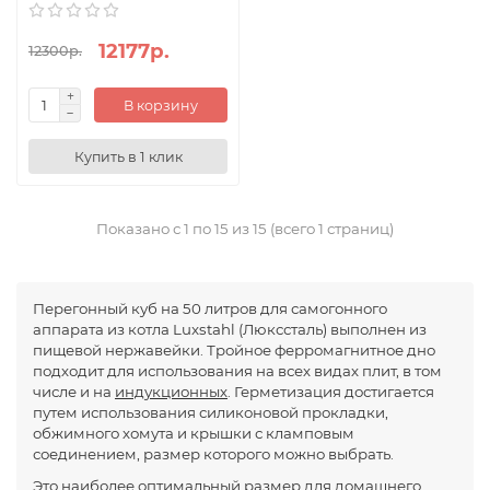
12177р.
12300р.
В корзину
Купить в 1 клик
Показано с 1 по 15 из 15 (всего 1 страниц)
Перегонный куб на 50 литров для самогонного
аппарата из котла Luxstahl (Люкссталь) выполнен из
пищевой нержавейки. Тройное ферромагнитное дно
подходит для использования на всех видах плит, в том
числе и на
индукционных
. Герметизация достигается
путем использования силиконовой прокладки,
обжимного хомута и крышки с кламповым
соединением, размер которого можно выбрать.
Это наиболее оптимальный размер для домашнего