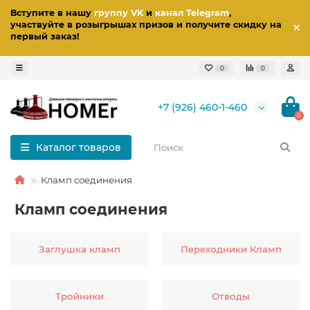
Вступите в нашу
группу VK
и
канал Telegram
,
участвуйте в розыгрышах призов
и получите скидку на
первый заказ
!
0
0
+7 (926) 460-1-460
0
Каталог товаров
Кламп соединения
Кламп соединения
Заглушка кламп
Переходники Кламп
Тройники
Отводы