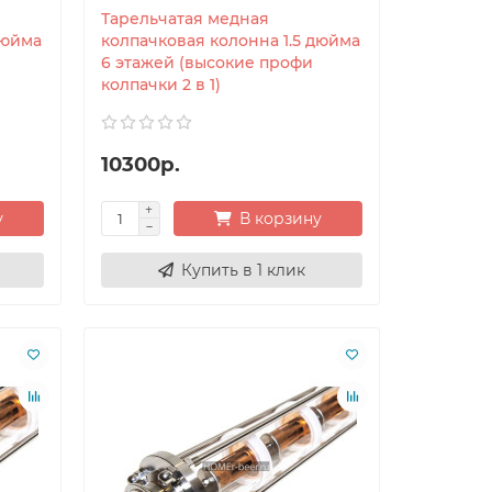
Тарельчатая медная
дюйма
колпачковая колонна 1.5 дюйма
6 этажей (высокие профи
колпачки 2 в 1)
10300р.
у
В корзину
Купить в 1 клик