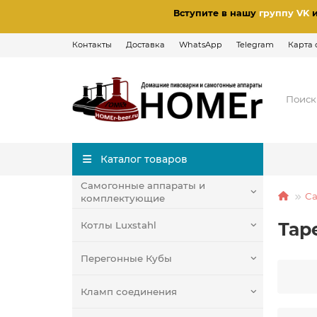
Вступите в нашу
группу VK
Контакты
Доставка
WhatsApp
Telegram
Карта 
Каталог товаров
Самогонные аппараты и
Са
комплектующие
Тар
Котлы Luxstahl
Перегонные Кубы
Кламп соединения