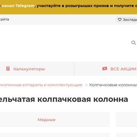
и
канал Telegram
, участвуйте в розыгрышах призов
и получите 
сайта
Заклад
Калькуляторы
ВСЕ АКЦИИ
могонные аппараты и комплектующие
Колпачковые колонны
ельчатая колпачковая колонна
Медные