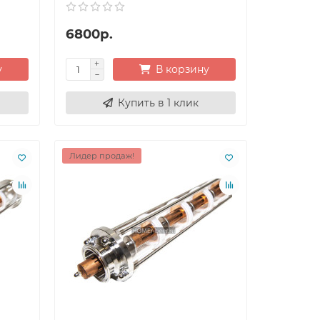
6800р.
у
В корзину
Купить в 1 клик
Лидер продаж!