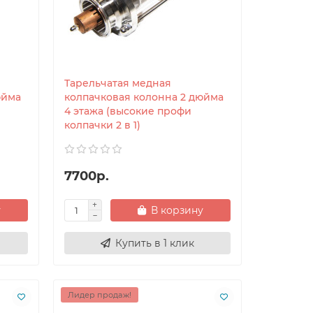
Тарельчатая медная
юйма
колпачковая колонна 2 дюйма
4 этажа (высокие профи
колпачки 2 в 1)
7700р.
у
В корзину
Купить в 1 клик
Лидер продаж!