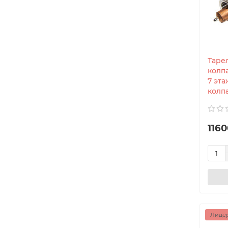
Таре
колп
7 эт
колпа
1160
Лидер