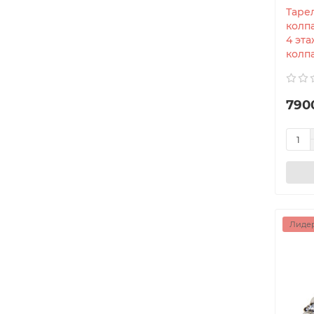
Таре
колп
4 эт
колпа
790
Лидер