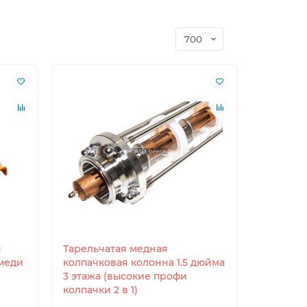
а
я
Тарельчатая медная
меди
колпачковая колонна 1.5 дюйма
3 этажа (высокие профи
колпачки 2 в 1)