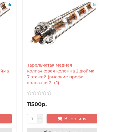
Тарельчатая медная
юйма
колпачковая колонна 2 дюйма
7 этажей (высокие профи
колпачки 2 в 1)
11500р.
у
В корзину