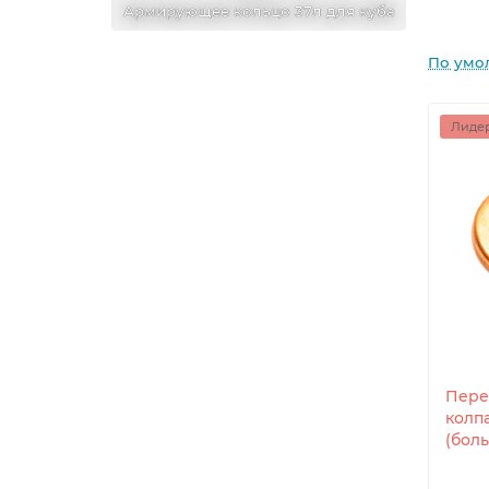
37л для куба
Армирующее кольцо 37л для куба
Армирую
По умо
Лидер
Пере
колп
(бол