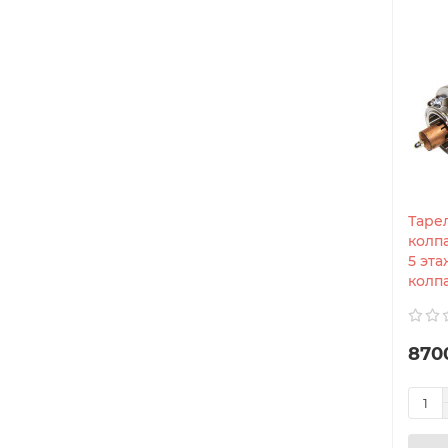
Таре
колп
5 эт
колпа
870