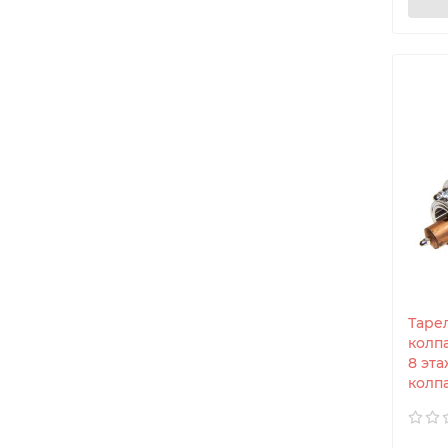
Таре
колп
8 эт
колпа