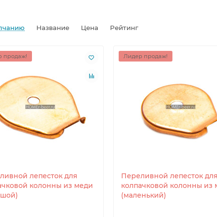
щее кольцо 37л для куба
Армирующее кольцо 37л для куб
лчанию
Название
Цена
Рейтинг
 продаж!
Лидер продаж!
ливной лепесток для
Переливной лепесток дл
ачковой колонны из меди
колпачковой колонны из 
ьшой)
(маленький)