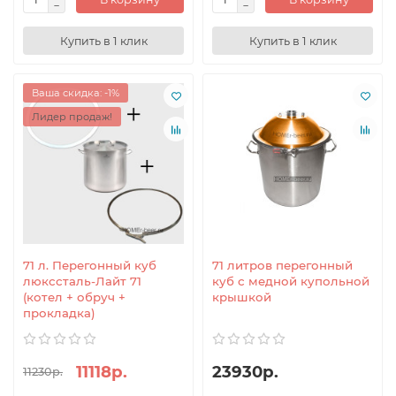
Купить в 1 клик
Купить в 1 клик
Ваша скидка: -1%
Лидер продаж!
71 л. Перегонный куб
71 литров перегонный
люкссталь-Лайт 71
куб с медной купольной
(котел + обруч +
крышкой
прокладка)
11118р.
23930р.
11230р.