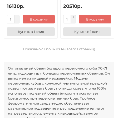
16130р.
20510р.
В корзину
В корзину
Купить в 1 клик
Купить в 1 клик
Показано с 1 по 14 из 14 (всего 1 страниц)
Оптимальный объем большого перегонного куба 70-71
литр, подходит для больших перегоняемых объемов. Он
выполнен из пищевой нержавейки. Модели
перегонных кубов с конусной или купольной крышкой
позволяют заливать брагу почти до краев, что на 100%
использует полезный объем ёмкости и исключает
брызгоунос при перегоне пенных браг. Тройное
ферромагнитное сандвич-дно обеспечивает
равномерное подведение и распределение тепла от
нагревательного элемента к находящейся внутри