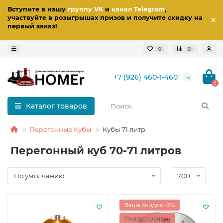
Вступите в нашу
группу VK
и
канал Telegram
,
участвуйте в розыгрышах призов
и получите скидку на
первый заказ
!
0
0
+7 (926) 460-1-460
0
Каталог товаров
Перегонные Кубы
Кубы 71 литр
Перегонный куб 70-71 литров
Ваша скидка: -2%
Лидер продаж!