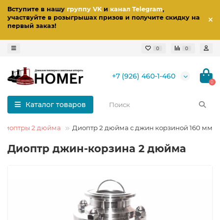
Вступите в нашу
группу VK
и
канал Telegram
,
участвуйте в розыгрышах призов
и получите скидку на
первый заказ
!
0
0
+7 (926) 460-1-460
0
Каталог товаров
Диоптры 2 дюйма
Диоптр 2 дюйма с джин корзиной 160 мм
Диоптр джин-корзина 2 дюйма