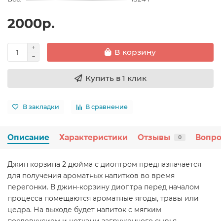
2000р.
В корзину
Купить в 1 клик
В закладки
В сравнение
Описание
Характеристики
Отзывы
Вопро
0
Джин корзина 2 дюйма с диоптром предназначается
для получения ароматных напитков во время
перегонки. В джин-корзину диоптра перед началом
процесса помещаются ароматные ягоды, травы или
цедра. На выходе будет напиток с мягким
послевкусием и нотками загруженного сырья.