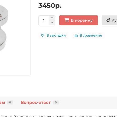
3450р.
Ку
В корзину
В закладки
В сравнение
вы
Вопрос-ответ
0
0
енный предназначен для визуального контроля процессов