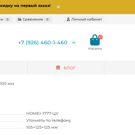
скидку на первый заказ
!
ки
Сравнение
Личный кабинет
0
0
0
+7 (926) 460-1-460
БЛОГ
105 мм
HOMEr-1777-ЦУ
Уточнять по телефону
105×125×125 мм