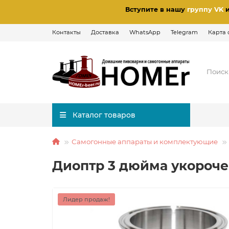
Вступите в нашу
группу VK
Контакты
Доставка
WhatsApp
Telegram
Карта 
Каталог товаров
Самогонные аппараты и комплектующие
Диоптр 3 дюйма укороч
Лидер продаж!