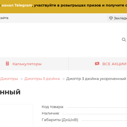
и
канал Telegram
, участвуйте в розыгрышах призов
и получите 
сайта
Заклад
Калькуляторы
ВСЕ АКЦИИ
Диоптры
Диоптры 3 дюйма
Диоптр 3 дюйма укороченный 
енный
Код товара:
Наличие:
Габариты (ДхШхВ):