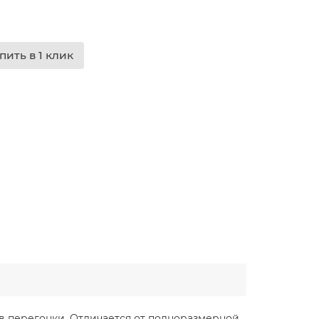
пить в 1 клик
 перегонки. Отличается от полноразмерной