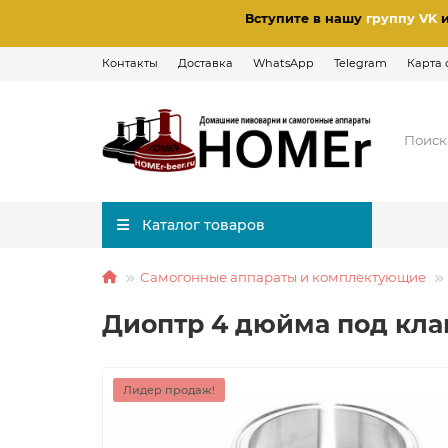
Вступите в нашу
группу VK
Контакты
Доставка
WhatsApp
Telegram
Карта 
Каталог товаров
Самогонные аппараты и комплектующие
Диоптр 4 дюйма под кл
Лидер продаж!