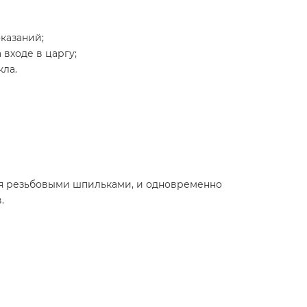
казаний;
входе в царгу;
кла.
ся резьбовыми шпильками, и одновременно
.