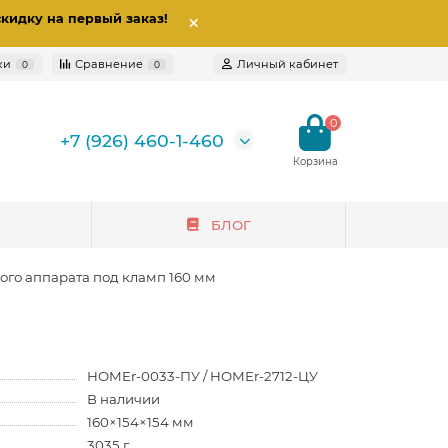
скидку на первый заказ
!
ки
Сравнение
Личный кабинет
0
0
0
+7 (926) 460-1-460
БЛОГ
ого аппарата под кламп 160 мм
HOMEr-0033-ПУ / HOMEr-2712-ЦУ
В наличии
160×154×154 мм
3035 г