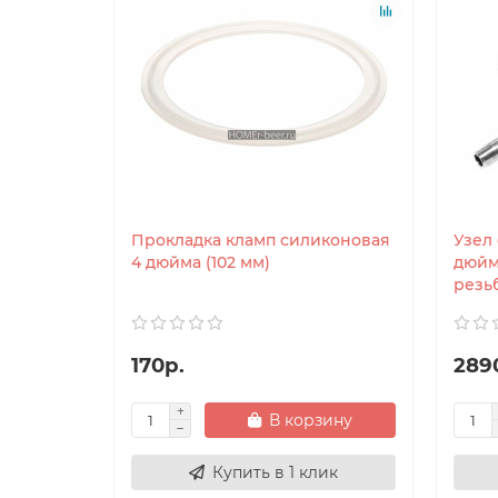
Прокладка кламп силиконовая
Узел
4 дюйма (102 мм)
дюйм
резьб
170р.
289
В корзину
Купить в 1 клик