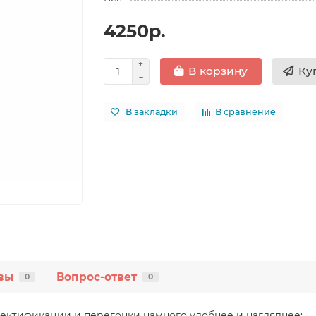
4250р.
Ку
В корзину
В закладки
В сравнение
вы
Вопрос-ответ
0
0
ректификации и перегонки намного удобнее и нагляднее: