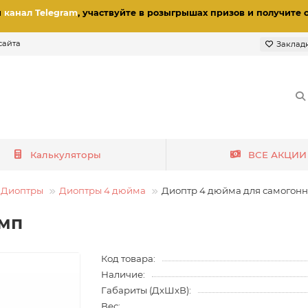
и
канал Telegram
, участвуйте в розыгрышах призов
и получите 
сайта
Заклад
Калькуляторы
ВСЕ АКЦИИ
Диоптры
Диоптры 4 дюйма
Диоптр 4 дюйма для самогонн
амп
Код товара:
Наличие:
Габариты (ДхШхВ):
Вес: