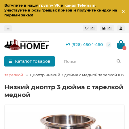
Вступите в нашу
группу VK
и
канал Telegram
,
участвуйте в розыгрышах призов
и получите скидку на
первый заказ
!
0
0
+7 (926) 460-1-460
0
Каталог товаров
ой тарелкой
Диоптр низкий 3 дюйма с медной тарелкой 105 
Низкий диоптр 3 дюйма с тарелкой
медной