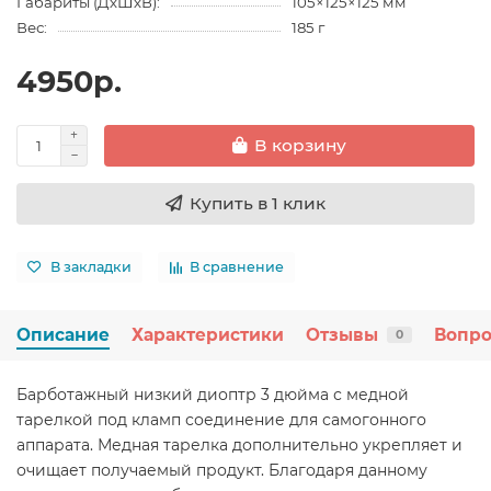
Габариты (ДхШхВ):
105×125×125 мм
Вес:
185 г
4950р.
В корзину
Купить в 1 клик
В закладки
В сравнение
Описание
Характеристики
Отзывы
Вопро
0
Барботажный низкий диоптр 3 дюйма с медной
тарелкой под кламп соединение для самогонного
аппарата. Медная тарелка дополнительно укрепляет и
очищает получаемый продукт. Благодаря данному