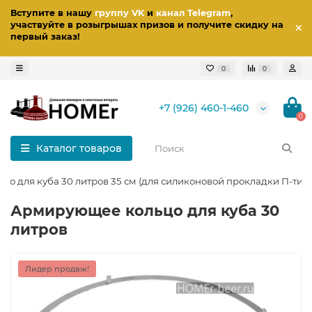
Вступите в нашу
группу VK
и
канал Telegram
,
участвуйте в розыгрышах призов
и получите скидку на
первый заказ
!
0
0
+7 (926) 460-1-460
0
Каталог товаров
о для куба 30 литров 35 см (для силиконовой прокладки П-тип
Армирующее кольцо для куба 30
литров
Лидер продаж!