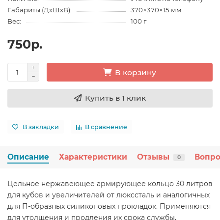
Габариты (ДхШхВ):
370×370×15 мм
Вес:
100 г
750р.
В корзину
Купить в 1 клик
В закладки
В сравнение
Описание
Характеристики
Отзывы
Вопро
0
Цельное нержавеющее армирующее кольцо 30 литров
для кубов и увеличителей от люкссталь и аналогичных
для П-образных силиконовых прокладок. Применяются
для утолщения и продления их срока службы,