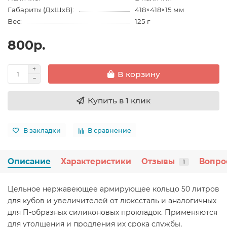
Габариты (ДхШхВ):
418×418×15 мм
Вес:
125 г
800р.
В корзину
Купить в 1 клик
В закладки
В сравнение
Описание
Характеристики
Отзывы
Вопро
1
Цельное нержавеющее армирующее кольцо 50 литров
для кубов и увеличителей от люкссталь и аналогичных
для П-образных силиконовых прокладок. Применяются
для утолщения и продления их срока службы,