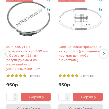
50 л Хомут на
Силиконовая прокладка
перегонный куб 400 мм
на куб 50 л (утолщенная,
с бортами 425 мм
круглая для куба
регулируемый из
люкссталь)
нержавейки с
усиленным замком
1 отзыв
4 отзыва
950р.
650р.
В корзину
В корзину
Купить в 1 клик
Купить в 1 клик