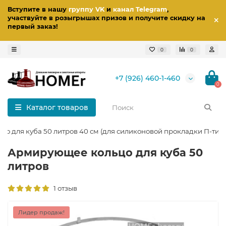
Вступите в нашу
группу VK
и
канал Telegram
,
участвуйте в розыгрышах призов
и получите скидку на
первый заказ
!
0
0
+7 (926) 460-1-460
0
Каталог товаров
о для куба 50 литров 40 см (для силиконовой прокладки П-тип
Армирующее кольцо для куба 50
литров
1 отзыв
Лидер продаж!