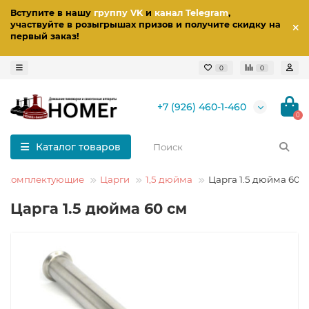
Вступите в нашу
группу VK
и
канал Telegram
,
участвуйте в розыгрышах призов
и получите скидку на
первый заказ
!
0
0
+7 (926) 460-1-460
0
Каталог товаров
и комплектующие
Царги
1,5 дюйма
Царга 1.5 дюйма 60 
Царга 1.5 дюйма 60 см