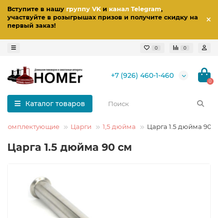
Вступите в нашу
группу VK
и
канал Telegram
,
участвуйте в розыгрышах призов
и получите скидку на
первый заказ
!
0
0
+7 (926) 460-1-460
0
Каталог товаров
и комплектующие
Царги
1,5 дюйма
Царга 1.5 дюйма 90 
Царга 1.5 дюйма 90 см