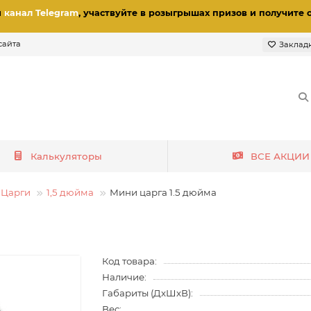
и
канал Telegram
, участвуйте в розыгрышах призов
и получите 
сайта
Заклад
Калькуляторы
ВСЕ АКЦИИ
Царги
1,5 дюйма
Мини царга 1.5 дюйма
Код товара:
Наличие:
Габариты (ДхШхВ):
Вес: