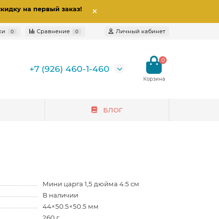
скидку на первый заказ
!
ки
Сравнение
Личный кабинет
0
0
0
+7 (926) 460-1-460
БЛОГ
Мини царга 1,5 дюйма 4.5 см
В наличии
44×50.5×50.5 мм
260 г