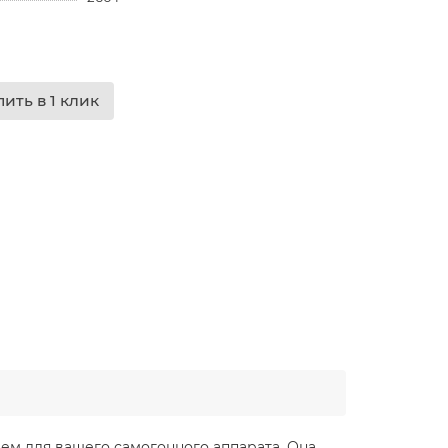
пить в 1 клик
ем для вашего самогонного аппарата. Она