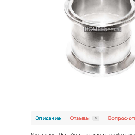
Описание
Отзывы
Вопрос-от
0
Мини царга 1.5 дюйма – это компактный и фу