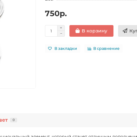
750р.
Ку
В корзину
В закладки
В сравнение
вет
0
нкциональный элемент, который станет отличным дополнени