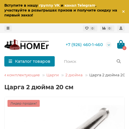
Вступите в нашу
группу VK
и
канал Telegram
,
участвуйте в розыгрышах призов
и получите скидку на
первый заказ
!
0
0
+7 (926) 460-1-460
0
Каталог товаров
ы и комплектующие
Царги
2 дюйма
Царга 2 дюйма 20 
Царга 2 дюйма 20 см
Лидер продаж!