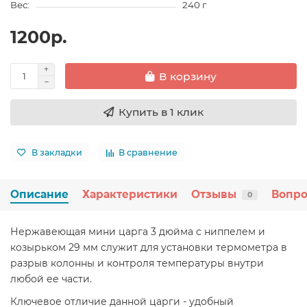
Вес:
240 г
1200р.
В корзину
Купить в 1 клик
В закладки
В сравнение
Описание
Характеристики
Отзывы
Вопро
0
Нержавеющая мини царга 3 дюйма с ниппелем и
козырьком 29 мм служит для установки термометра в
разрыв колонны и контроля температуры внутри
любой ее части.
Ключевое отличие данной царги - удобный