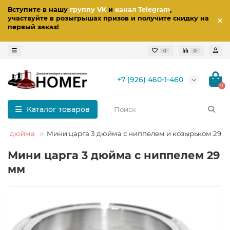
Вступите в нашу
группу VK
и
канал Telegram
,
участвуйте в розыгрышах призов
и получите скидку на
первый заказ
!
0
0
+7 (926) 460-1-460
0
Каталог товаров
3 дюйма
Мини царга 3 дюйма с ниппелем и козырьком 29 
Мини царга 3 дюйма с ниппелем 29
мм