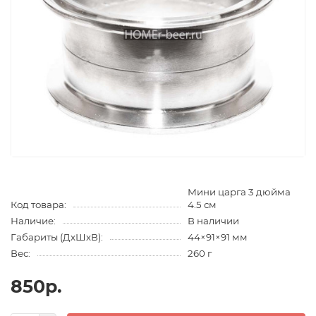
Мини царга 3 дюйма
Код товара:
4.5 см
Наличие:
В наличии
Габариты (ДхШхВ):
44×91×91 мм
Вес:
260 г
850р.