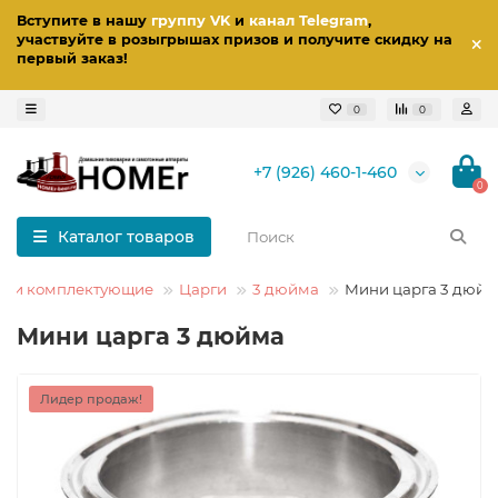
Вступите в нашу
группу VK
и
канал Telegram
,
участвуйте в розыгрышах призов
и получите скидку на
первый заказ
!
0
0
+7 (926) 460-1-460
0
Каталог товаров
ы и комплектующие
Царги
3 дюйма
Мини царга 3 дюйм
Мини царга 3 дюйма
Лидер продаж!