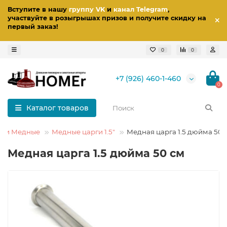
Вступите в нашу
группу VK
и
канал Telegram
,
участвуйте в розыгрышах призов
и получите скидку на
первый заказ
!
0
0
+7 (926) 460-1-460
0
Каталог товаров
рги Медные
Медные царги 1.5"
Медная царга 1.5 дюйма 50 
Медная царга 1.5 дюйма 50 см