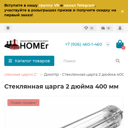
Вступите в нашу
группу VK
и
канал Telegram
,
участвуйте в розыгрышах призов
и получите скидку на
первый заказ
!
0
0
+7 (926) 460-1-460
0
Каталог товаров
теклянные царги 2"
Диоптр - Стеклянная царга 2 дюйма 400 
Стеклянная царга 2 дюйма 400 мм
Лидер продаж!