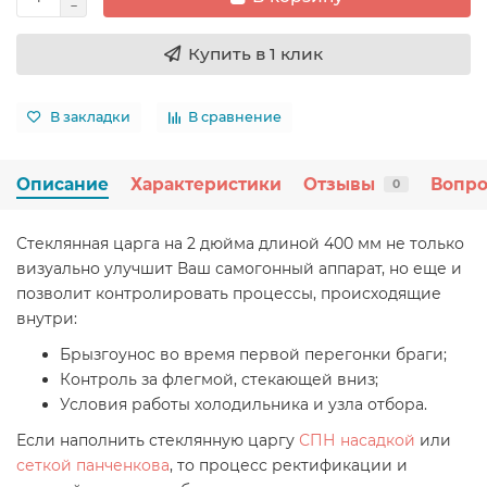
Купить в 1 клик
В закладки
В сравнение
Описание
Характеристики
Отзывы
Вопро
0
Стеклянная царга на 2 дюйма длиной 400 мм не только
визуально улучшит Ваш самогонный аппарат, но еще и
позволит контролировать процессы, происходящие
внутри:
Брызгоунос во время первой перегонки браги;
Контроль за флегмой, стекающей вниз;
Условия работы холодильника и узла отбора.
Если наполнить стеклянную царгу
СПН насадкой
или
сеткой панченкова
, то процесс ректификации и