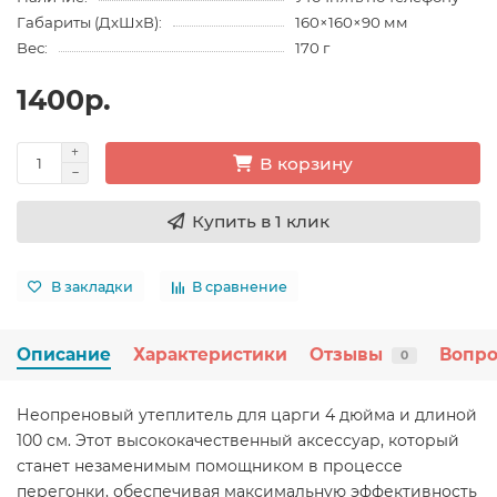
Габариты (ДхШхВ):
160×160×90 мм
Вес:
170 г
1400р.
В корзину
Купить в 1 клик
В закладки
В сравнение
Описание
Характеристики
Отзывы
Вопро
0
Неопреновый утеплитель для царги 4 дюйма и длиной
100 см. Этот высококачественный аксессуар, который
станет незаменимым помощником в процессе
перегонки, обеспечивая максимальную эффективность