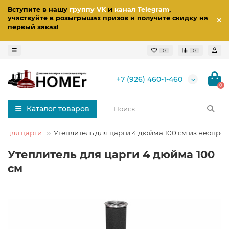
Вступите в нашу
группу VK
и
канал Telegram
,
участвуйте в розыгрышах призов
и получите скидку на
первый заказ
!
0
0
+7 (926) 460-1-460
0
Каталог товаров
ь для царги
Утеплитель для царги 4 дюйма 100 см из неопре
Утеплитель для царги 4 дюйма 100
см