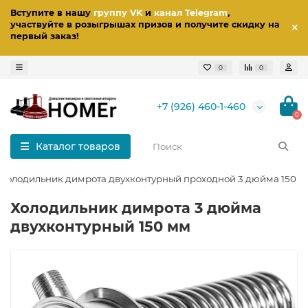
Вступите в нашу
группу VK
и
канал Telegram
,
участвуйте в розыгрышах призов
и получите скидку на
первый заказ
!
0
0
+7 (926) 460-1-460
0
Каталог товаров
Холодильник димрота двухконтурный проходной 3 дюйма 150 
Холодильник димрота 3 дюйма
двухконтурный 150 мм