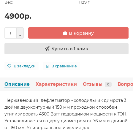
Вес:
1129 г
4900р.
В корзину
Купить в 1 клик
В закладки
В сравнение
Описание
Характеристики
Отзывы
Вопро
0
Нержавеющий дефлегматор - холодильник димрота 3
дюйма двухконтурный 150 мм проходной способен
утилизировать 4300 Ватт подводимой мощности к ТЭН.
Устанавливается в царгу диаметром от 76 мм и длиной
от 150 мм. Универсальное изделие для