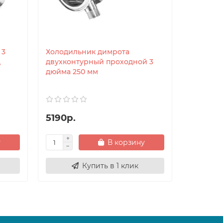
 3
Холодильник димрота
Холодил
д
двухконтурный проходной 3
двухкон
дюйма 250 мм
дюйма 3
5190р.
5990р.
у
В корзину
Купить в 1 клик