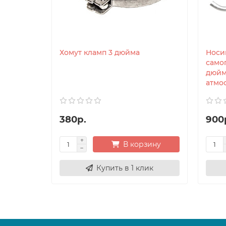
Хомут кламп 3 дюйма
Носи
само
дюйм
атмо
380р.
900
В корзину
Купить в 1 клик