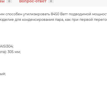
вы
Вопрос-ответ
0
0
м способен утилизировать 8450 Ватт подводимой мощности
 изделие для конденсирования пара, как при первой перего
ISI304;
а): 305 мм;
ый;