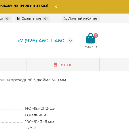
скидку на первый заказ
!
ки
Сравнение
Личный кабинет
0
0
0
+7 (926) 460-1-460
БЛОГ
рный проходной 3 дюйма 300 мм
HOMEr-2112-ЦУ
В наличии
100×91×345 мм
1675 г