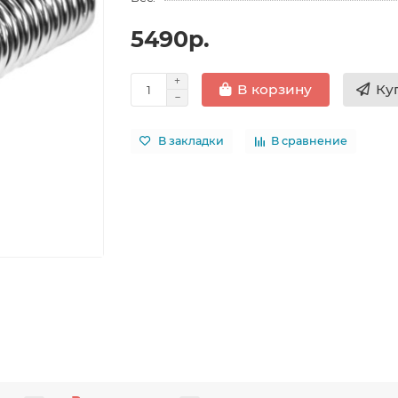
5490р.
Ку
В корзину
В закладки
В сравнение