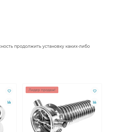
жность продолжить установку каких-либо
Лидер продаж!
Лидер пр