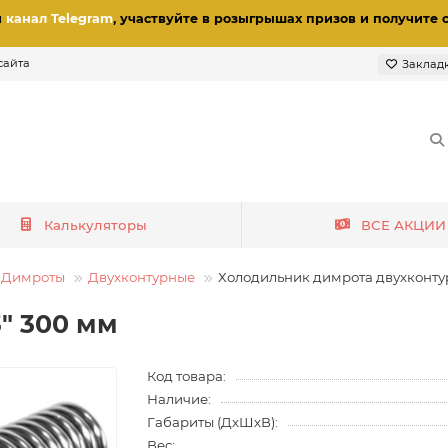
и
канал Telegram
, участвуйте в розыгрышах призов
и получите 
сайта
Заклад
Калькуляторы
ВСЕ АКЦИИ
Димроты
Двухконтурные
Холодильник димрота двухконту
" 300 мм
Код товара:
Наличие:
Габариты (ДхШхВ):
Вес: