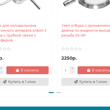
к для холодильника
Узел отбора с орошением
гонного аппарата кламп 3
дюйма по жидкости выхо
а с трубкой связи с
резьба 1/4 НР
сферой
р.
2250р.
В корзину
В корзин
Купить в 1 клик
Купить в 1 клик