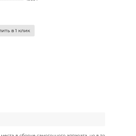
пить в 1 клик
ста в сборке самогонного аппарата, но в то