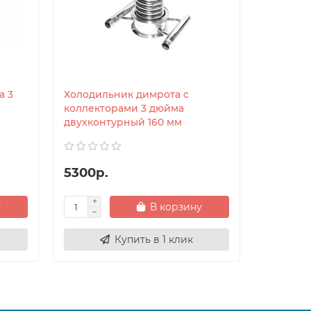
а 3
Холодильник димрота с
Холодил
коллекторами 3 дюйма
коллект
двухконтурный 160 мм
двухкон
5300р.
5700р.
у
В корзину
Купить в 1 клик