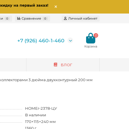
скидку на первый заказ
!
ки
Сравнение
Личный кабинет
0
0
0
+7 (926) 460-1-460
БЛОГ
 коллекторами 3 дюйма двухконтурный 200 мм
HOMEr-2378-ЦУ
В наличии
170×115×240 мм
1360 г