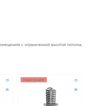
помещениях с ограниченной высотой потолка,
Лидер продаж!
Лидер пр