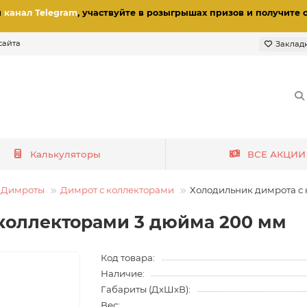
и
канал Telegram
, участвуйте в розыгрышах призов
и получите 
сайта
Заклад
Калькуляторы
ВСЕ АКЦИИ
Димроты
Димрот с коллекторами
Холодильник димрота с
коллекторами 3 дюйма 200 мм
Код товара:
Наличие:
Габариты (ДхШхВ):
Вес: