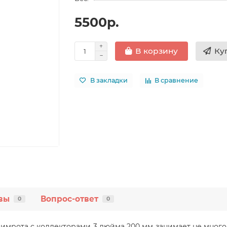
5500р.
Ку
В корзину
В закладки
В сравнение
вы
Вопрос-ответ
0
0
рота с коллекторами 3 дюйма 200 мм занимает не много ме