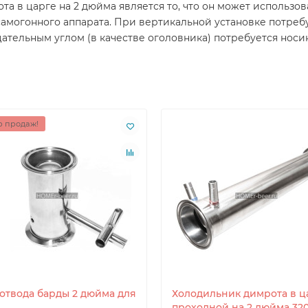
 в царге на 2 дюйма является то, что он может использов
самогонного аппарата. При вертикальной установке потреб
ательным углом (в качестве оголовника) потребуется носик
 продаж!
 отвода барды 2 дюйма для
Холодильник димрота в ц
проходной на 2 дюйма 32