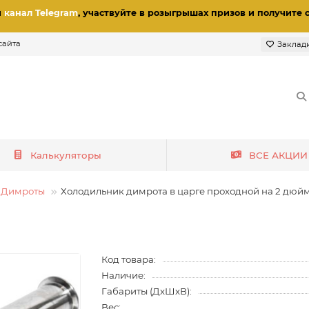
и
канал Telegram
, участвуйте в розыгрышах призов
и получите 
сайта
Заклад
Калькуляторы
ВСЕ АКЦИИ
Димроты
Холодильник димрота в царге проходной на 2 дюйм
Код товара:
Наличие:
Габариты (ДхШхВ):
Вес: