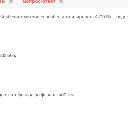
вы
Вопрос-ответ
0
0
ой 40 сантиметров способен утилизировать 4500 Ватт под
ISI304;
арге от фланца до фланца: 400 мм;