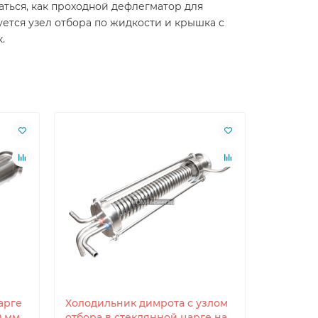
аться, как проходной дефлегматор для
уется узел отбора по жидкости и крышка с
.
арге
Холодильник димрота с узлом
0 мм
отбора в стеклянной царге на