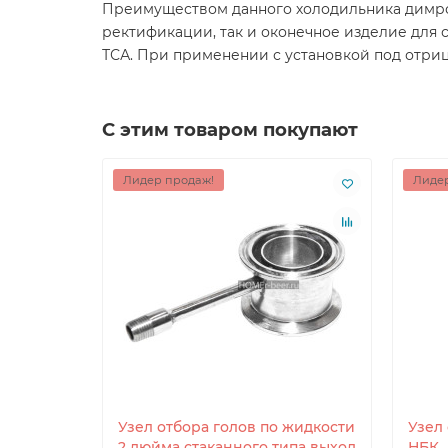
Преимуществом данного холодильника димрота
ректификации, так и оконечное изделие для 
ТСА. При применении с установкой под отриц
С этим товаром покупают
Лидер продаж!
Лидер
Узел отбора голов по жидкости
Узел
2 дюйма стаканного типа выход
НБК