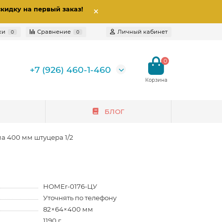
скидку на первый заказ
!
ки
Сравнение
Личный кабинет
0
0
0
+7 (926) 460-1-460
БЛОГ
а 400 мм штуцера 1/2
HOMEr-0176-ЦУ
Уточнять по телефону
82×64×400 мм
1190 г