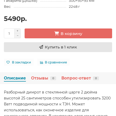
Габариты (ДхШхВ):
300×93×93 мм
Вес:
2248 г
5490р.
В корзину
Купить в 1 клик
В закладки
В сравнение
Описание
Отзывы
Вопрос-ответ
0
0
Разборный димрот в стеклянной царге 2 дюйма
высотой 25 сантиметров способен утилизировать 3200
Ватт подводимой мощности к ТЭН. Может
использоваться, как оконечное изделие для