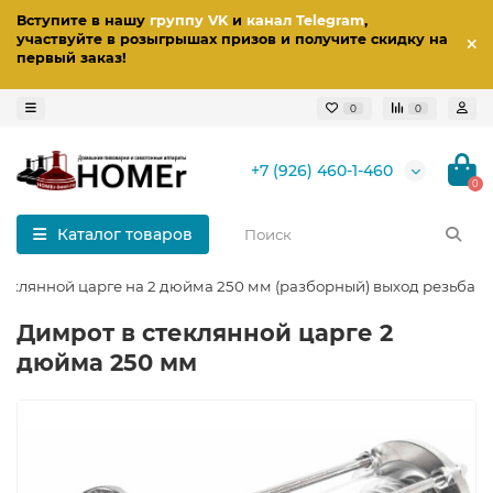
Вступите в нашу
группу VK
и
канал Telegram
,
участвуйте в розыгрышах призов
и получите скидку на
первый заказ
!
0
0
+7 (926) 460-1-460
0
Каталог товаров
еклянной царге на 2 дюйма 250 мм (разборный) выход резьба 1/
Димрот в стеклянной царге 2
дюйма 250 мм