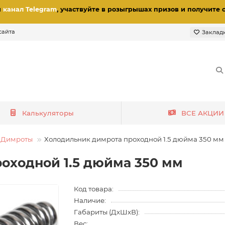
и
канал Telegram
, участвуйте в розыгрышах призов
и получите 
сайта
Заклад
Калькуляторы
ВСЕ АКЦИИ
Димроты
Холодильник димрота проходной 1.5 дюйма 350 мм 
оходной 1.5 дюйма 350 мм
Код товара:
Наличие:
Габариты (ДхШхВ):
Вес: