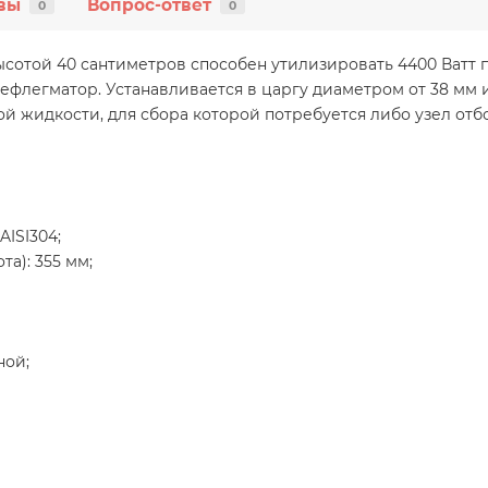
вы
Вопрос-ответ
0
0
ысотой 40 сантиметров способен утилизировать 4400 Ватт
флегматор. Устанавливается в царгу диаметром от 38 мм и 
 жидкости, для сбора которой потребуется либо узел отбо
ISI304;
а): 355 мм;
ной;