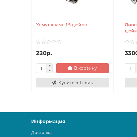
Хомут кламп 1.5 дюйма
Диопт
дюйм
220р.
330
В корзину
Купить в 1 клик
Информация
Доставка