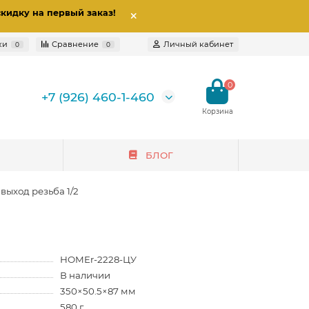
скидку на первый заказ
!
ки
Сравнение
Личный кабинет
0
0
0
+7 (926) 460-1-460
БЛОГ
выход резьба 1/2
HOMEr-2228-ЦУ
В наличии
350×50.5×87 мм
580 г