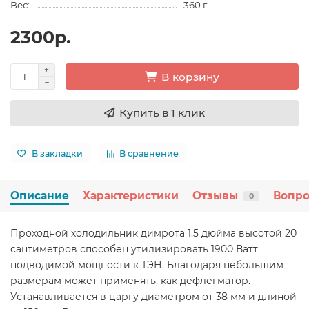
Вес:
360 г
2300р.
В корзину
Купить в 1 клик
В закладки
В сравнение
Описание
Характеристики
Отзывы
Вопро
0
Проходной холодильник димрота 1.5 дюйма высотой 20
сантиметров способен утилизировать 1900 Ватт
подводимой мощности к ТЭН. Благодаря небольшим
размерам может применять, как дефлегматор.
Устанавливается в царгу диаметром от 38 мм и длиной