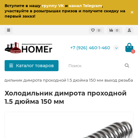
Вступите в нашу
группу VK
и
канал Telegram
,
участвуйте в розыгрышах призов
и получите скидку на
первый заказ
!
0
0
+7 (926) 460-1-460
0
Каталог товаров
лодильник димрота проходной 1.5 дюйма 150 мм выход резьба 1/
Холодильник димрота проходной
1.5 дюйма 150 мм