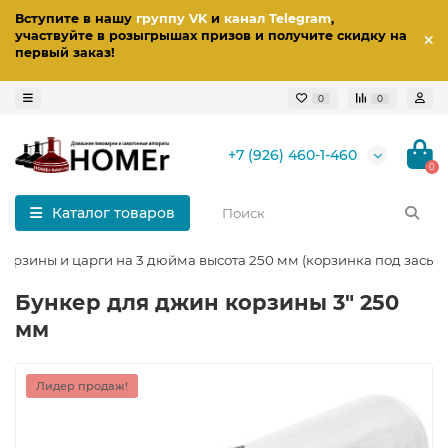
Вступите в нашу
группу VK
и
канал Telegram
,
участвуйте в розыгрышах призов
и получите скидку на
первый заказ
!
0
0
+7 (926) 460-1-460
0
Каталог товаров
корзины и царги на 3 дюйма высота 250 мм (корзинка под засып
Бункер для джин корзины 3" 250
мм
Лидер продаж!