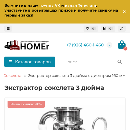
Вступите в нашу
группу VK
и
канал Telegram
,
участвуйте в розыгрышах призов
и получите скидку на
первый заказ
!
0
0
+7 (926) 460-1-460
0
Каталог товаров
ы Сокслета
Экстрактор сокслета 3 дюйма с диоптром 160 мм
Экстрактор сокслета 3 дюйма
Ваша скидка: -10%