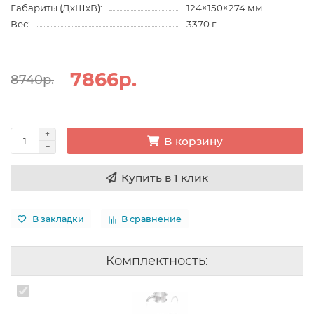
Габариты (ДхШхВ):
124×150×274 мм
Вес:
3370 г
7866р.
8740р.
В корзину
Купить в 1 клик
В закладки
В сравнение
Комплектность: