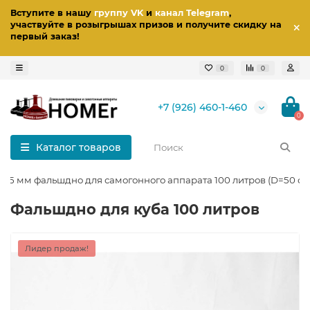
Вступите в нашу
группу VK
и
канал Telegram
,
участвуйте в розыгрышах призов
и получите скидку на
первый заказ
!
0
0
+7 (926) 460-1-460
0
Каталог товаров
6,5 мм фальшдно для самогонного аппарата 100 литров (D=50 см
Фальшдно для куба 100 литров
Лидер продаж!