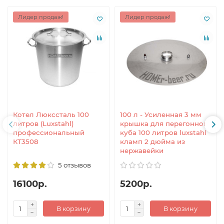
Лидер продаж!
Лидер продаж!
Котел Люкссталь 100
100 л - Усиленная 3 мм
литров (Luxstahl)
крышка для перегонного
профессиональный
куба 100 литров luxstahl
КТ3508
кламп 2 дюйма из
нержавейки
5 отзывов
16100р.
5200р.
В корзину
В корзину