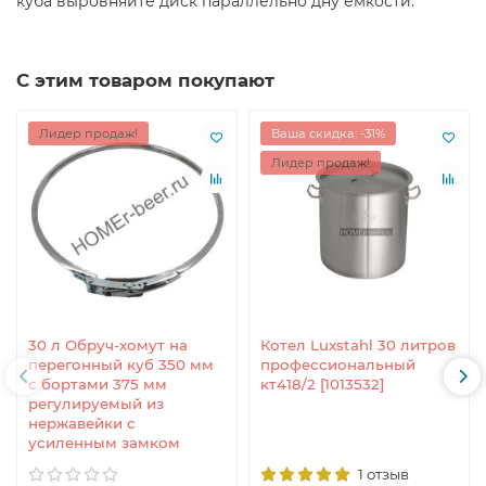
куба выровняйте диск параллельно дну емкости.
С этим товаром покупают
Лидер продаж!
Ваша скидка: -31%
Лидер продаж!
30 л Обруч-хомут на
Котел Luxstahl 30 литров
перегонный куб 350 мм
профессиональный
с бортами 375 мм
кт418/2 [1013532]
регулируемый из
нержавейки с
усиленным замком
1 отзыв