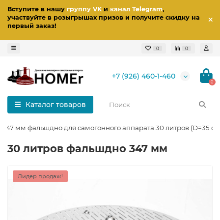
Вступите в нашу
группу VK
и
канал Telegram
,
участвуйте в розыгрышах призов
и получите скидку на
первый заказ
!
0
0
+7 (926) 460-1-460
0
Каталог товаров
347 мм фальшдно для самогонного аппарата 30 литров (D=35 см
30 литров фальшдно 347 мм
Лидер продаж!