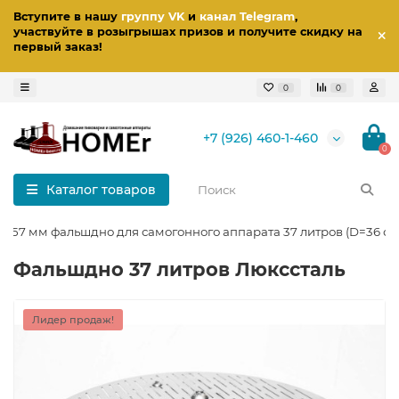
Вступите в нашу
группу VK
и
канал Telegram
,
участвуйте в розыгрышах призов
и получите скидку на
первый заказ
!
0
0
+7 (926) 460-1-460
0
Каталог товаров
357 мм фальшдно для самогонного аппарата 37 литров (D=36 см
Фальшдно 37 литров Люкссталь
Лидер продаж!