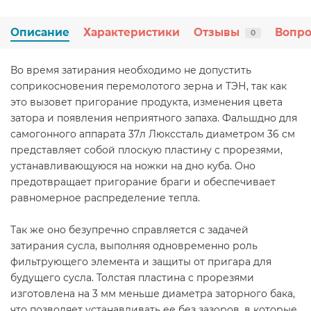
Описание
Характеристики
Отзывы
Вопро
0
Во время затирания необходимо не допустить
соприкосновения перемолотого зерна и ТЭН, так как
это вызовет пригорание продукта, изменения цвета
затора и появления неприятного запаха. Фальшдно для
самогонного аппарата 37л Люкссталь диаметром 36 см
представляет собой плоскую пластину с прорезями,
устанавливающуюся на ножки на дно куба. Оно
предотвращает пригорание браги и обеспечивает
равномерное распределение тепла.
Так же оно безупречно справляется с задачей
затирания сусла, выполняя одновременно роль
фильтрующего элемента и защиты от пригара для
будущего сусла. Толстая пластина с прорезями
изготовлена на 3 мм меньше диаметра заторного бака,
что позволяет устанавливать ее без зазоров, в которые