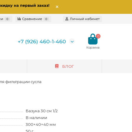
скидку на первый заказ
!
ки
Сравнение
Личный кабинет
0
0
0
+7 (926) 460-1-460
БЛОГ
для фильтрации сусла
Базука 30 см 1/2
В наличии
300×40×40 мм
50 г