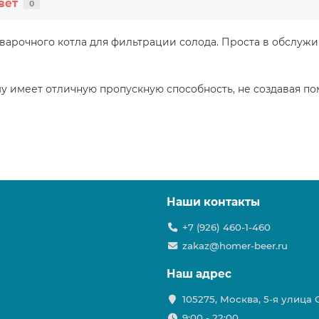
вет
0
варочного котла для фильтрации солода. Проста в обслужи
ому имеет отличную пропускную способность, не создавая п
Наши контакты
+7 (926) 460-1-460
zakaz@homer-beer.ru
Наш адрес
105275, Москва, 5-я улица
9:00 - 22:00