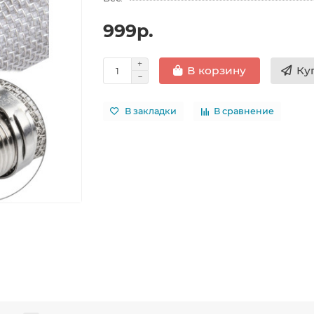
999р.
Ку
В корзину
В закладки
В сравнение