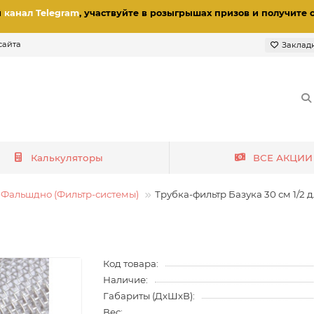
и
канал Telegram
, участвуйте в розыгрышах призов
и получите 
сайта
Заклад
Калькуляторы
ВСЕ АКЦИИ
Фальшдно (Фильтр-системы)
Трубка-фильтр Базука 30 см 1/2 
Код товара:
Наличие:
Габариты (ДхШхВ):
Вес: