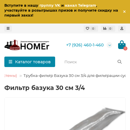
Вступите в нашу
группу VK
и
канал Telegram
,
участвуйте в розыгрышах призов
и получите скидку на
первый заказ
!
0
0
+7 (926) 460-1-460
0
Каталог товаров
системы)
Трубка-фильтр Базука 30 см 3/4 для фильтрации сусл
Фильтр базука 30 см 3/4