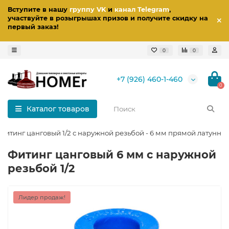
Вступите в нашу
группу VK
и
канал Telegram
,
участвуйте в розыгрышах призов
и получите скидку на
первый заказ
!
0
0
+7 (926) 460-1-460
0
Каталог товаров
Фитинг цанговый 1/2 с наружной резьбой - 6 мм прямой латунны
Фитинг цанговый 6 мм с наружной
резьбой 1/2
Лидер продаж!