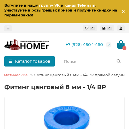
Вступите в нашу
группу VK
и
канал Telegram
,
участвуйте в розыгрышах призов
и получите скидку на
первый заказ
!
0
0
+7 (926) 460-1-460
0
Каталог товаров
евматические
Фитинг цанговый 8 мм - 1/4 ВР прямой латунны
Фитинг цанговый 8 мм - 1/4 ВР