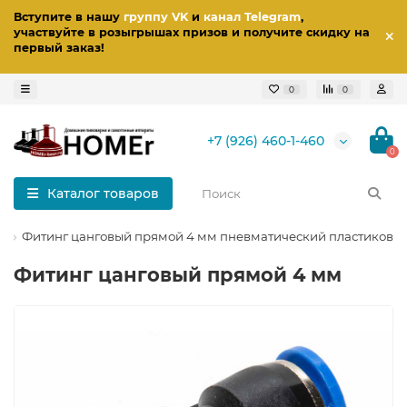
Вступите в нашу
группу VK
и
канал Telegram
,
участвуйте в розыгрышах призов
и получите скидку на
первый заказ
!
0
0
+7 (926) 460-1-460
0
Каталог товаров
е
Фитинг цанговый прямой 4 мм пневматический пластиковы
Фитинг цанговый прямой 4 мм