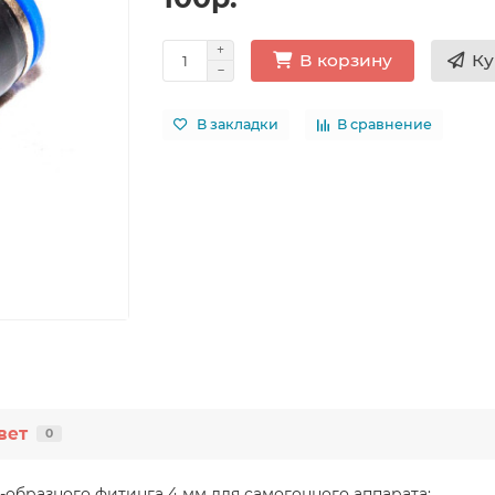
Ку
В корзину
В закладки
В сравнение
вет
0
образного фитинга 4 мм для самогонного аппарата: