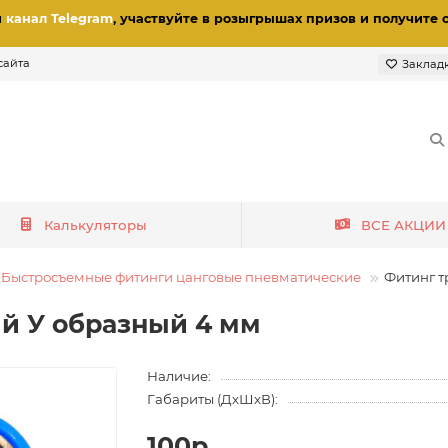
и
канал Telegram
, участвуйте в розыгрышах призов
и получите 
сайта
Заклад
Калькуляторы
ВСЕ АКЦИИ
Быстросъемные фитинги цанговые пневматические
Фитинг т
й У образный 4 мм
Наличие:
Габариты (ДхШхВ):
100р.