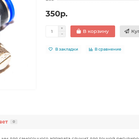
350р.
Ку
В корзину
В закладки
В сравнение
вет
0
 мм для самогонного аппарата служит для тонкой регулир