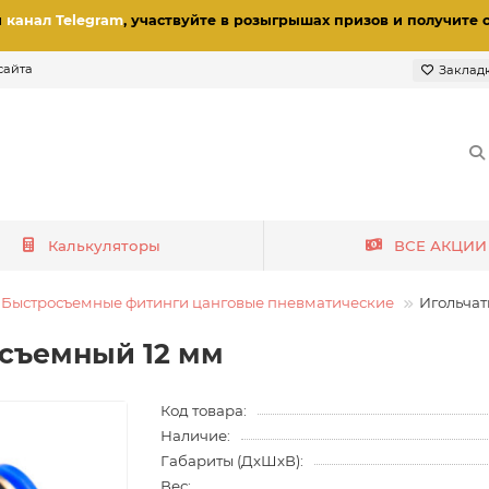
и
канал Telegram
, участвуйте в розыгрышах призов
и получите 
сайта
Заклад
Калькуляторы
ВСЕ АКЦИИ
Быстросъемные фитинги цанговые пневматические
Игольчат
осъемный 12 мм
Код товара:
Наличие:
Габариты (ДхШхВ):
Вес: