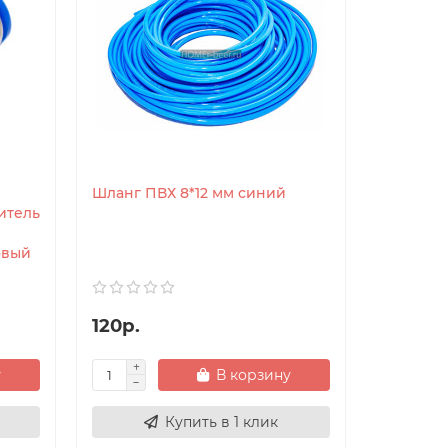
Шланг ПВХ 8*12 мм синий
итель
овый
120р.
у
В корзину
Купить в 1 клик