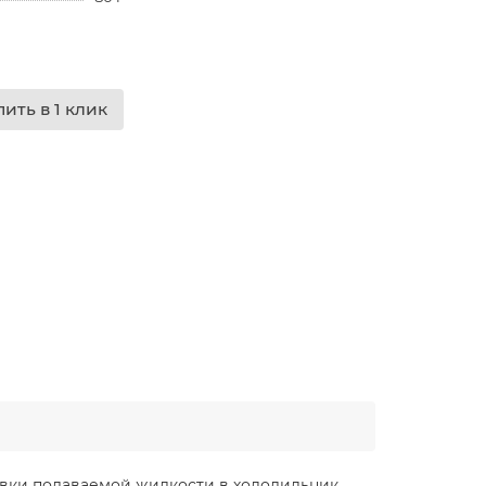
пить в 1 клик
овки подаваемой жидкости в холодильник.