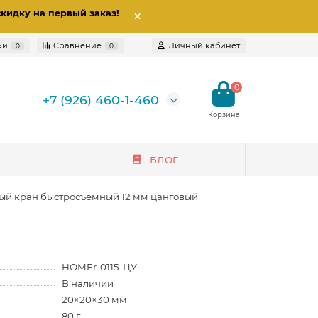
скидку на первый заказ
!
ки
Сравнение
Личный кабинет
0
0
0
+7 (926) 460-1-460
БЛОГ
ый кран быстросъемный 12 мм цанговый
HOMEr-0115-ЦУ
В наличии
20×20×30 мм
80 г