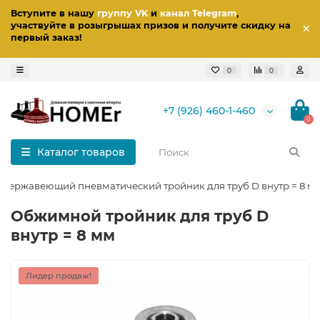
Вступите в нашу
группу VK
и
канал Telegram
,
участвуйте в розыгрышах призов
и получите скидку на
первый заказ
!
0
0
+7 (926) 460-1-460
0
Каталог товаров
Нержавеющий пневматический тройник для труб D внутр = 8 м
Обжимной тройник для труб D
внутр = 8 мм
Лидер продаж!