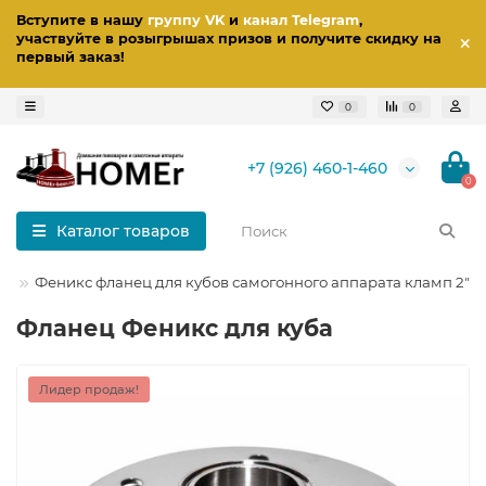
Вступите в нашу
группу VK
и
канал Telegram
,
участвуйте в розыгрышах призов
и получите скидку на
первый заказ
!
0
0
+7 (926) 460-1-460
0
Каталог товаров
кс
Феникс фланец для кубов самогонного аппарата кламп 2"
Фланец Феникс для куба
Лидер продаж!